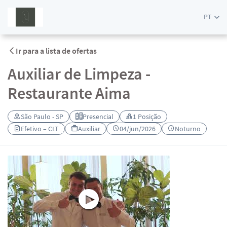
PT
Ir para a lista de ofertas
Auxiliar de Limpeza -
Restaurante Aima
São Paulo - SP
Presencial
1 Posição
Efetivo – CLT
Auxiliar
04/jun/2026
Noturno