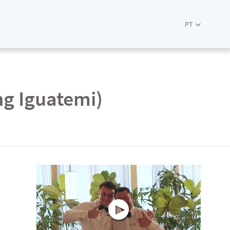
PT
ng Iguatemi)