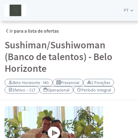
PT
Ir para a lista de ofertas
Sushiman/Sushiwoman
(Banco de talentos) - Belo
Horizonte
Belo Horizonte - MG
Presencial
2 Posições
Efetivo – CLT
Operacional
Período Integral