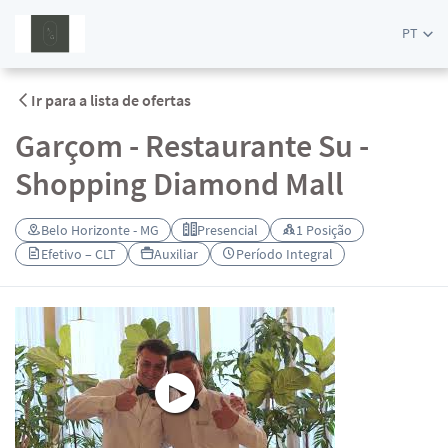
PT
Ir para a lista de ofertas
Garçom - Restaurante Su -
Shopping Diamond Mall
Belo Horizonte - MG
Presencial
1 Posição
Efetivo – CLT
Auxiliar
Período Integral